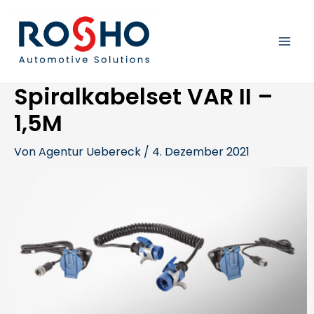
Zum
Beitragsnavigation
MAI
Inhalt
springen
MEN
Spiralkabelset VAR II –
1,5M
Von
Agentur Uebereck
/
4. Dezember 2021