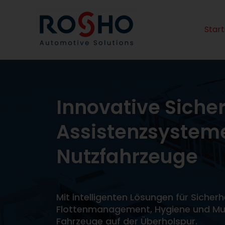
Zum
Inhalt
springen
Start
Innovative Siche
Assistenzsysteme
Nutzfahrzeuge
Mit intelligenten Lösungen für Sicherhe
Flottenmanagement, Hygiene und Mul
Fahrzeuge auf der Überholspur.