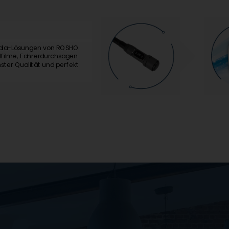
Audio
ia-Lösungen von ROSHO.
Audio-E
elfilme, Fahrerdurchsagen
Fahrerm
ter Qualität und perfekt
Außenan