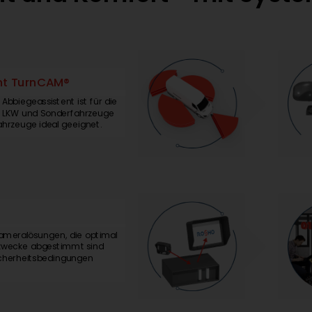
ADAS
nt TurnCAM®
Das ROS
bbiegeassistent ist für die
Erkennu
e, LKW und Sonderfahrzeuge
Fußgäng
ahrzeuge ideal geeignet.
akustisc
Vide
ameralösungen, die optimal
Aktive
zwecke abgestimmt sind
Sabotag
cherheitsbedingungen
ROSHO 
an Funkt