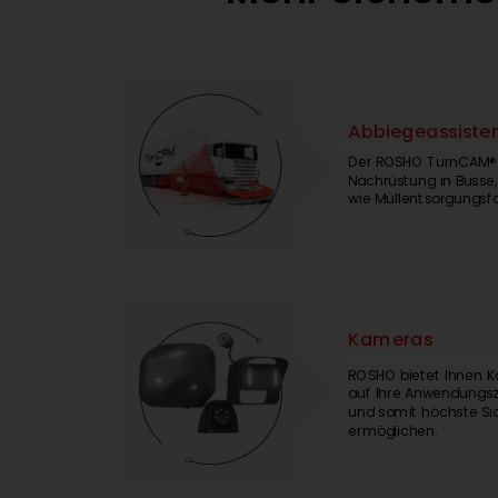
Abbiegeassiste
Der ROSHO TurnCAM® A
Nachrüstung in Buss
wie Müllentsorgungs­f
Kameras
ROSHO bietet Ihnen K
auf Ihre Anwendungs
und somit höchste Si
ermöglichen.