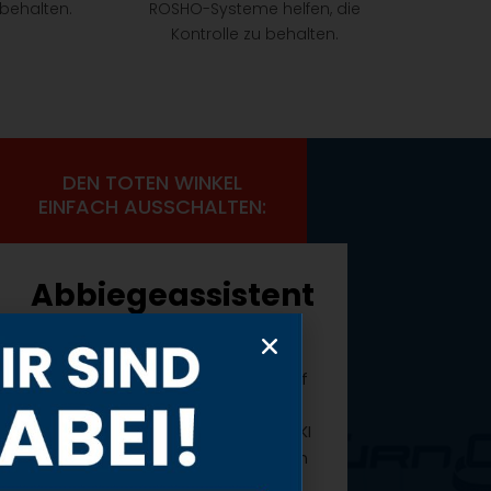
 behalten.
ROSHO-Systeme helfen, die
Kontrolle zu behalten.
DEN TOTEN WINKEL
EINFACH AUSSCHALTEN:
Abbiegeassistent
TurnCAM® KI
Innovative Kameratechnik trifft auf
intelligente Erkennungssoftware:
Unser Abbiegeassistent TurnCAM® KI
erhöht die Sicherheit im fließenden
Verkehr und minimiert die