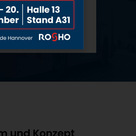
Gefährdung von Fußgängern,
Radfahrern und anderen
Verkehrsteilnehmern.
MEHR ERFAHREN
em und Konzept