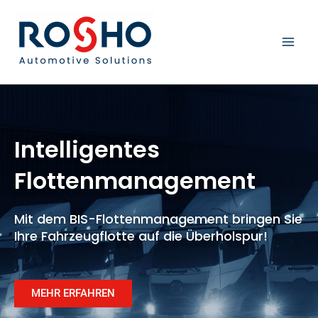
Zum
MAI
Inhalt
springen
MEN
Intelligentes
Flotten­management
Mit dem BIS-Flottenmanagement bringen Sie
Ihre Fahrzeugflotte auf die Überholspur!
MEHR ERFAHREN