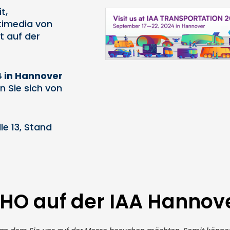
t,
timedia von
t auf der
4 in Hannover
 Sie sich von
le 13, Stand
HO auf der IAA Hannov