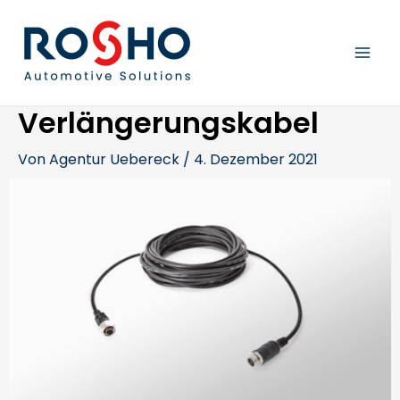
Zum
Beitragsnavigation
MAI
Inhalt
springen
MEN
Verlängerungskabel
Von
Agentur Uebereck
/
4. Dezember 2021