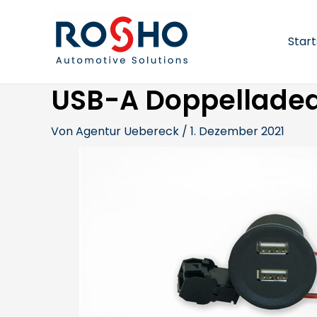
Zum
Beitragsnavigation
Inhalt
springen
Start
USB-A Doppellade
Von
Agentur Uebereck
/
1. Dezember 2021