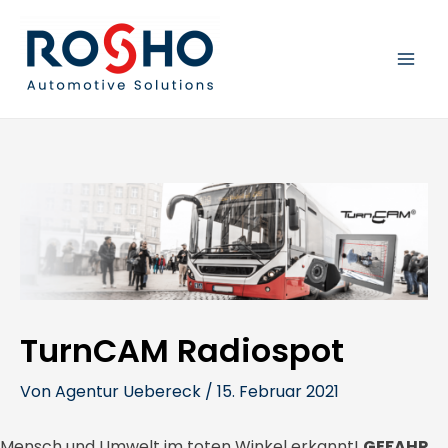
Zum
Beitragsnavigation
MAI
Inhalt
springen
MEN
TurnCAM Radiospot
Von
Agentur Uebereck
/
15. Februar 2021
Mensch und Umwelt im toten Winkel erkannt!
GEFAHR