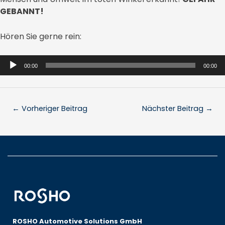
GEBANNT!
Hören Sie gerne rein:
Audio-
00:00
00:00
Player
←
Vorheriger Beitrag
Nächster Beitrag
→
ROSHO Automotive Solutions GmbH