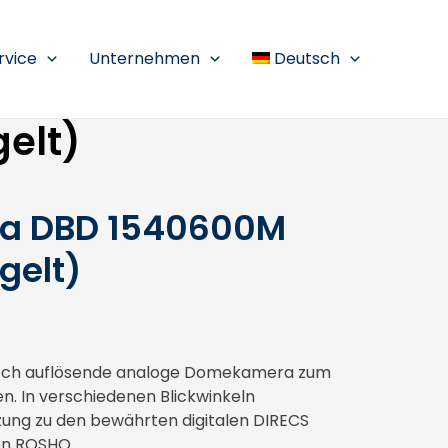
rvice
Unternehmen
Deutsch
elt)
a DBD 1540600M
gelt)
hoch auflösende analoge Domekamera zum
en. In verschiedenen Blickwinkeln
nzung zu den bewährten digitalen DIRECS
on ROSHO.