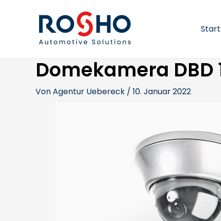
Zum
Beitragsnavigation
Inhalt
springen
Start
Domekamera DBD 15
Von
Agentur Uebereck
/
10. Januar 2022