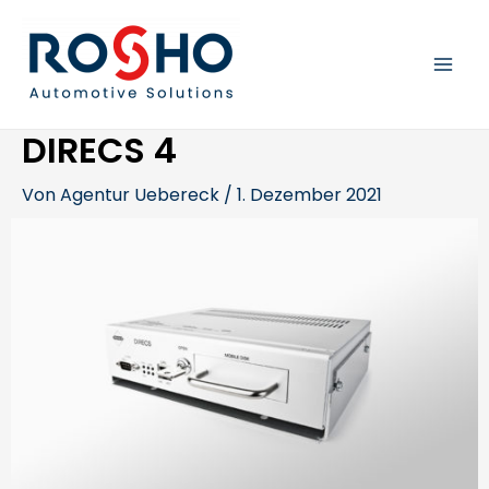
Zum
Beitragsnavigation
MAI
Inhalt
springen
MEN
DIRECS 4
Von
Agentur Uebereck
/
1. Dezember 2021